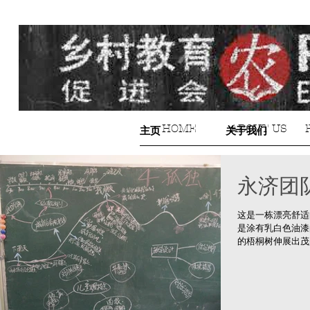
HOME
ABOUT US
主页
关于我们
永济团
这是一栋漂亮舒适
是涂有乳白色油漆
的梧桐树伸展出茂
保温特性让人感觉
星期一的中午，我
展...