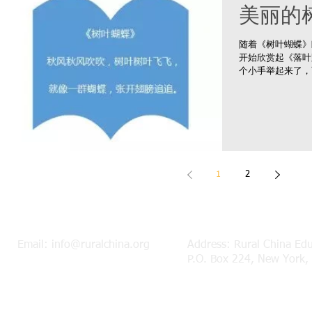
美丽的
随着《树叶蝴蝶》
开始欣赏起《落叶
个小手举起来了，
的神情，我陷入了
动，请大家放下小
了，又一...
1
2
Email:
info@ruralchina.org
Address: Rural China Ed
P.O. Box 224, New York,