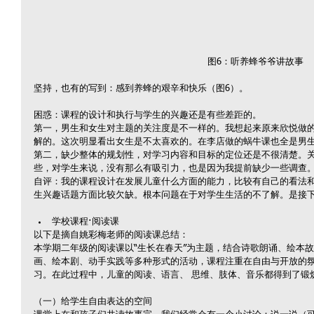
图6：听养蜂爷爷讲故事
坚持，也有的写到：感到养蜂的艰辛和快乐（图6）。
困惑：课程的设计和执行与学生的兴趣还是有些差距的。
第一，男生和女生对主题的关注度是不一样的。我想起来原来欣悦做
解的。这次明显看出女生是不太喜欢的。在李店做的蜗牛课也全是男
第二，缺少整体的规划性，对学习内容和目标的定位还是不很清楚。
些，对学生来说，没有那么有吸引力，也是因为我提前缺少一些调查
自评：我的课程设计在发展儿童什么方面的能力，比较有自己的看法
生兴趣话题方面比较欠缺。根本问题在于对学生生活的不了解。是接
学校课程·阅读课 
以下是摘自姚彩梅老师的阅读课总结：
本学期二年级的阅读课以“生长在春天”为主题，结合诗歌朗诵、绘本
画、绘本剧、动手实践等多种形式的活动，课程注重在自由与开放的
习。在此过程中，儿童的阅读、语言、 思维、肢体、音乐都得到了锻
（一）给学生自由表达的空间