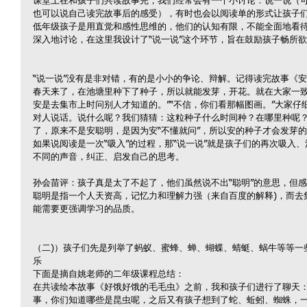
课堂上在和孩子们共读故事完，我们经常会有一个小讨论：说一说（
也可以说自己读完故事后的感受），有时也会以阅读单的形式让孩子
低年级孩子是用直觉和感性思维的，他们的认知有限，不能全面地看
深入地讨论，在这里我设计了“说一说”这个环节，旨在鼓励孩子畅所
“说一说”没有是非对错，有的是小小的争论、辩解。记得读完故事《
春天来了，在池塘里种下了种子，所以就能发芽，开花。就在大家一致
安是去集市上时问别人才知道的。”“不信，你们看那幅图画。”大家
对人说话。说什么呢？我们猜猜：这粒种子什么时间种？在哪里种呢？
了，原来不是安聪明，是因为安“不懂就问”，所以安的种子才会发芽
如果说阅读是一次“吸入”的过程，那“说一说”就是孩子们的再次吸入、
不同的声音，纠正、启发自己的思考。
孙会苗评：孩子真是太了不起了，他们虽然说不出“聪明”的意思，但感觉
聪明是指一个人天资高，记忆力和理解力强（来自百度的解释)，而去
能需要更强调学习的品质。
（二)）孩子们先是列举了蚂蚁、蜜蜂、蝉、蝴蝶、蜻蜓、蜗牛等等一
乐
下面是摘自姚老师的二年级课程总结：
在共读绘本故事《好饿好饿的毛毛虫》之前，我和孩子们进行了聊天：
事，你们知道哪些是昆虫呢，之后又有孩子想到了蛇、蚯蚓、蜘蛛，