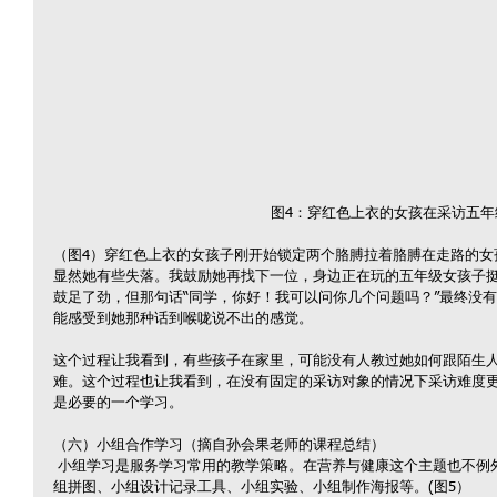
图4：穿红色上衣的女孩在采访五年
（图4）穿红色上衣的女孩子刚开始锁定两个胳膊拉着胳膊在走路的女
显然她有些失落。我鼓励她再找下一位，身边正在玩的五年级女孩子
鼓足了劲，但那句话“同学，你好！我可以问你几个问题吗？”最终没
能感受到她那种话到喉咙说不出的感觉。
这个过程让我看到，有些孩子在家里，可能没有人教过她如何跟陌生
难。这个过程也让我看到，在没有固定的采访对象的情况下采访难度
是必要的一个学习。
（六）小组合作学习（摘自孙会果老师的课程总结）
 小组学习是服务学习常用的教学策略。在营养与健康这个主题也不例外，很多的教学环节都采用小组学习：小
组拼图、小组设计记录工具、小组实验、小组制作海报等。(图5）