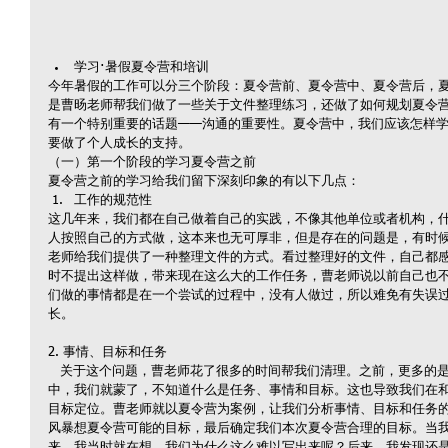
学习·暑假夏令营和培训 
今年暑假的工作可以分三个阶段：夏令营前、夏令营中、夏令营后，
是曹旸老师帮我们做了一些关于文件整理练习，还做了如何规划夏令
有一个特别重要的话题——沟通的重要性。夏令营中，我们应该怎样
要做了个人成长的支持。
（一）第一个阶段的学习夏令营之前
夏令营之前的学习给我们留下深刻印象的有以下几点： 
工作的规范性 
这几年来，我们都在自己做着自己的实践，不像其他单位或者机构，
人按照自己的方式做，这本来也无可厚非，但是存在的问题是，有时
老师给我们提供了一种整理文件的方式。看过整理好的文件，自己都
时不提出这样做，带来现在这么大的工作任务，曹老师说以前自己也
们做的事情都是在一个尝试的过程中，没有人做过，所以难免有失误
长。
2. 事情、目标和任务
   关于这个问题，曹老师花了很多的时间帮我们清理。之前，更多的是辅导我们的教学目标，但是用到事情
中，我们就蒙了，不知道什么是任务、事情和目标。这也导致我们在
目标定位。曹老师就以夏令营为案例，让我们分析事情、目标和任务
风暴想夏令营可能的目标，最后确定我们本次夏令营合理的目标。当
来，我当时就在想，我们为什么这么难以写出来呢？后来，我发现还