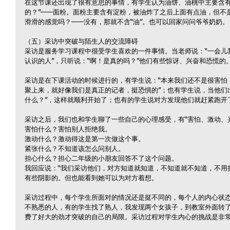
在这节课还出现了很有意思的事情，有学生认为油饼、油桃中主要含有
的？”——面粉。面粉主要含有淀粉，被油炸了之后上面有点油，但不是
滑滑的感觉吗？——没有，那就不含“油”。也可以回家问问爷爷奶奶。
（五）采访中突破与陌生人的交流障碍
采访是服务学习课程中很受学生喜欢的一件事情。当老师说：“一会儿
认识的人”，只听说：“啊！是真的吗？”他们有些惊讶、兴奋和恐慌的
采访是在下课活动的时候进行的，有学生说：“本来我们还不是很害怕
聚上来，就好像我们是真正的记者，挺恐惧的”；也有学生说，当他们
什么？”，这样就顺利开始了；也有的学生说对方发现他们就赶紧跑开
采访之后，我们也和学生聊了一些自己的心理感受，有“害怕、激动、
害怕什么？害怕别人拒绝我。
激动什么？激动得这是第一次做这个事。
紧张什么？不知道该怎么问别人。
担心什么？担心二年级的小朋友回答不了这个问题。
我回应说：“我们采访他们，对方知道就知道，不知道就不知道，不用
有些阴影的。但也能看到她可以为对方着想。
采访过程中，每个学生所面对的情况还是挺不同的，每个人的内心状
不熟悉的人，有的学生找了熟人，我发现两个女孩子，到教室外面转
费了好大的劲才突破的自己的局限。采访过程对学生内心的挑战是非