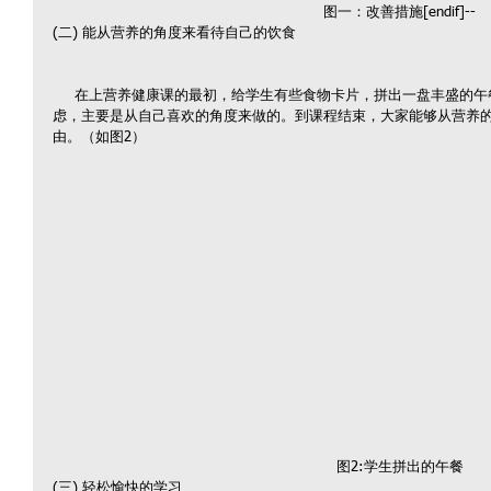
图一：改善措施[endif]--
(二) 能从营养的角度来看待自己的饮食
     在上营养健康课的最初，给学生有些食物卡片，拼出一盘丰盛的午餐，那个时候，学生很少从营养的角度考
虑，主要是从自己喜欢的角度来做的。到课程结束，大家能够从营养
由。（如图2）
图2:学生拼出的午餐
(三) 轻松愉快的学习