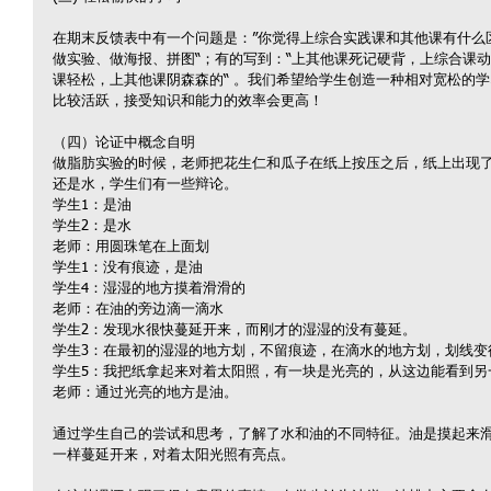
在期末反馈表中有一个问题是：”你觉得上综合实践课和其他课有什么
做实验、做海报、拼图“；有的写到：“上其他课死记硬背，上综合课动
课轻松，上其他课阴森森的“ 。我们希望给学生创造一种相对宽松的
比较活跃，接受知识和能力的效率会更高！
（四）论证中概念自明
做脂肪实验的时候，老师把花生仁和瓜子在纸上按压之后，纸上出现
还是水，学生们有一些辩论。
学生1：是油
学生2：是水
老师：用圆珠笔在上面划
学生1：没有痕迹，是油
学生4：湿湿的地方摸着滑滑的
老师：在油的旁边滴一滴水
学生2：发现水很快蔓延开来，而刚才的湿湿的没有蔓延。
学生3：在最初的湿湿的地方划，不留痕迹，在滴水的地方划，划线变
学生5：我把纸拿起来对着太阳照，有一块是光亮的，从这边能看到另
老师：通过光亮的地方是油。
通过学生自己的尝试和思考，了解了水和油的不同特征。油是摸起来
一样蔓延开来，对着太阳光照有亮点。