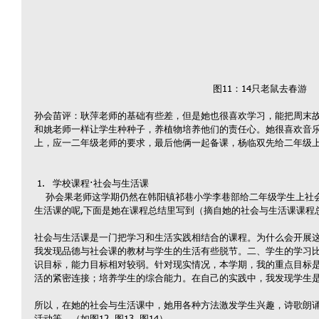
图11：14只老鼠去春游
孙会苗评：耿萍老师的基础有些差，但是她也很喜欢学习，能把周末
和姚老师一样让学生种种子，养植物培养他们的责任心。她很喜欢音乐
上，应一二年级老师的要求，最后他俩一起备课，杨临双先给二年级
学校课程·社会与生活课 
    孙会果老师这学期仍然在韩阳镇祁巷小学李巷部给二年级学生上社会与生活课。她是怎样理解的她的社会与
生活课的呢,下面是她在课程总结里写到（摘自她的社会与生活课课程
社会与生活课是一门把学习和生活实践相结合的课程。为什么会开展
我发现品德与社会课的教材与学生的生活有些脱节。二、学生的学习
识目标，能力目标相对较弱。针对现实情况，本学期，我的重点目标
活的紧密连接；培养学生的综合能力。在自己的实践中，我发现学生
所以，在她的社会与生活课中，她用各种方法激发学生兴趣，诗歌朗