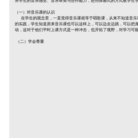
养学生的音乐感受、音乐审美与合作能力，还用体验式的方式教学生
（一）对音乐课的认识
     在学生的观念里，一直觉得音乐课就等于唱歌课，从来不知道音乐课，还可以上的这么有意思，经过一学期
的实践，学生知道原来音乐课也可以这样上，可以边走边跳，可以把
动，这对于他们平时上课方式是一种冲击，也开拓了视野，对学习可
 （二）学会尊重