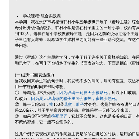
学校课程·综合实践课 
本学期，我在永济市栲栳镇韩村小学五年级班开展了《蜜蜂主题》综
母外出开饭馆的较多。韩村小学是设在村子里面的一所小学，校内有
到100人。选择在这个学校做蜜蜂主题，是因为之前欣悦做过这个主
子里也有人养蜂，就希望学生跟村民之间能有一些互动和交流。在这
些困惑。
通过《蜜蜂》这个主题的学习，学生了解了许多关于蜜蜂的知识。在
和思考了，在写作了也锻炼了学生的书面表达能力。下面是摘自《蜜
(一)提升书面表达能力
当我收回来学生写的句子时，我发现不少的病句，病句有重复、表达
用一节课的时间来帮助修改。
①　蜂箱是用木头做的，
因为玻璃一到夏天会被晒死
，所以不用玻璃
以改为：
因为夏天玻璃做的箱子里面会很热，蜜蜂会热死。
②　蜂一天跑5回，
摘
150朵
花蜜，肚子
才会饱。这是养蜂爷爷讲的口
采150朵花，肚子里的蜜囊才能装满。蜜蜂采蜜一天能飞5个来回。
③　如果你不把蜜蜂
往死里弄
，它就不会蜇你。这也是爷爷的口语，
不惹怒蜜蜂，它一般不会蜇你的。
这几个例子表现出来的写作问题主要是爷爷在讲述的时候，运用的口