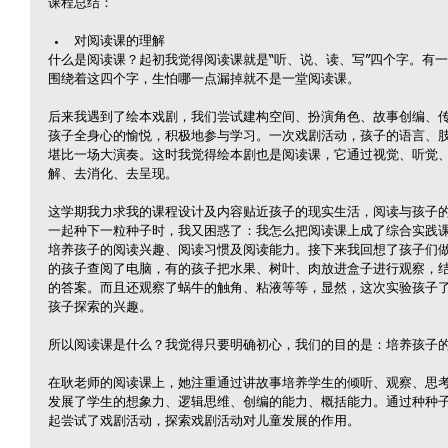
课程总结：
对阅读课的理解 
什么是阅读课？起初我觉得阅读课就是“听、说、读、写”四个字。有
围绕着这四个字，生怕哪一点漏掉就不是一堂阅读课。
后来我遇到了绘本戏剧，我们尝试建构空间、扮演角色、故事创编、
孩子全身心的愉悦，积极地参与学习。一次戏剧活动，孩子的语言、
堪比一场大演奏。这时我觉得绘本剧也是阅读课，它通过视觉、听觉
解、去消化、去呈现。
这学期我力求我的课程设计及内容贴近孩子的现实生活，阅读与孩子
一起种下一粒种子时，我又困惑了：我怎么把阅读课上成了综合实践
培养孩子的阅读兴趣、阅读习惯及阅读能力。接下来我回想了孩子们
的孩子查阅了电脑，有的孩子把水果、树叶、肉放进盒子进行观察，
的答案。而且还观察了蜗牛的触角、粘液等等，显然，这次实验孩子
孩子探索的兴趣。
所以阅读课是什么？我觉得只要明确初心，我们的目的是：培养孩子
在耿老师的阅读课上，她注重通过讲故事培养学生的倾听、观察、思
发展了学生的想象力、逻辑思维、创编的能力、概括能力。通过种种
起尝试了戏剧活动，探索戏剧活动对儿童发展的作用。