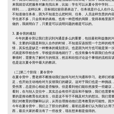
来我就尝试把服务对象先找出来，比如：学生可以从夏令营中学到…… 
得到……，这样以来，目标就比较容易表达了。任务就是什么人在什
不知道做任务表，因为不知道怎么把时间、任务、人员这样负责的内
学生差不多，只会简单的表格。也有一种思维的局限，觉得表格里面
做的，我就明白了，只要是可以说明问题的都是可以的。
3. 夏令营的规划
   今年的夏令营让我们意识到沟通是多么的重要，包括最初和益微的沟通、和欣悦的沟通、和鲁力的沟通等
等。主要的问题是和别人合作的时候，不知道应该按照一个怎样的程
情，其实也是缺乏一种整体的规划意识。也是因为对方也可能是第一
式就是和学校合作，学校提供场地就行了，也没有像今年跟我们合作
事情时，需要先了解对方的情况，然后和欣悦讨论这个事情的流程应
也是这次夏令营中最大的教训。
（二)第二个阶段：夏令营中
在夏令营中，曹老师不断推动我们如何与对方沟通和学习。老师们积
足，也开始主动地给对方反馈我们的建议。这对于我们也是一种挑战
受伤害，总是担心相处是否愉快。但是看到他们能欣然接受一些建议
看到，在与别人交往中，其实总会有些不适应和不愉快，我们也需要
要的是推动教育在此发生，但是这不等于不顾及对方的想法。我们需
我们对教育的理解和认识，从而合理推动他们思考教育的可能性。因
今年在夏令营中，我们上了部分的课程，最初志愿者们认为我们占用
西，最后大家的看法有了一些改变，现在想来都是值得的。