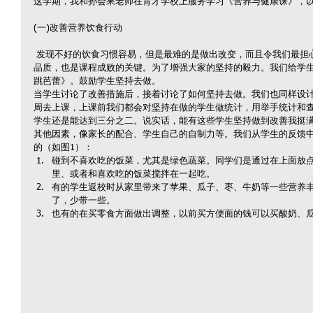
这学期，我和孙会果老师在育才学校上服务学习《营养与健康课》，
(一)改善营养饮食行动
 发现不好的饮食习惯容易，但是最难的是做出改变，而且令我们最担心的是坚持下去。坚持是一种非常重要的
品质，也是课程成败的关键。为了增强大家的坚持的毅力。我们给学
跳芭蕾》。鼓励学生坚持去做。
当学生讨论了改善措施后，接着讨论了如何坚持去做。我们也同样设
周去上课，上课前我们都会对坚持在做的学生做统计，用举手统计和
学生还是能达到三分之二。说实话，能有这些学生坚持做到改善我挺
其他因素，像家长的配合、学生自己的自制力等。我们从学生的反馈
的（如图1）： 
碰到不喜欢吃的饭菜，尤其是绿色蔬菜。同学们是通过在上面放
里、或者和喜欢吃的饭菜搅拌在一起吃。  
有的学生返校时从家里带来了苹果、瓜子、枣、牛奶等一些营养
了，少带一些。  
也有的在买零食方面做出调整，以前买方便面的钱可以买酸奶、瓜