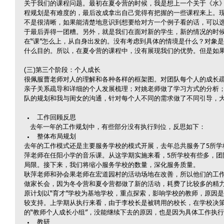
关于我们的课程问题。最初在夏令营的时候，我是想上一个关于《水
程规划是有难度的，最后改成拿出自己觉得有把握的一些课程来上。
不是很清晰，如果能清楚地意识到想要给对方一个例子看的话，可以
于最后弄得一团糟。另外，就是我们在面对新的学生，新的情况的时
在“课”怎么上，从自身出发的。没有考虑到具体的情境是什么？对象
什么目的。所以，在夏令营的课程中，没有展现我们的优势。但是如
(三)第三个阶段：个人成长
很佩服曹老师对人的理解和各种各样的框架图。对团队每个人的成长
亲子关系疏导和详细的个人发展梳理；对姚老师做了学习方式的分析
队的规划和我与闺女的沟通，针对每个人不同的需求做了不同引导，
工作回顾反思 
   去年一年的工作规划中，有些部分没有执行到位，反思如下： 
整体布局规划 
去年的工作模式还是主要服务学校的模式开展，去年总共服务了5所学
萍老师在任阳小学的音乐课。从这学期实施来看，5所学校有些多，团
局限。接下来，我们将缩小服务学校的数量，深化服务质量。
耿萍老师和孙会果老师在宏道园村的活动场地在改善，所以他们的工
做家长会，因为冬令营和夏令营都做了新的活动，耗费了比较多的精
原计划以“育才”学校为基地学校，重点探索，影响学校的教师，原因
较支持。上学期从执行来看，由于李校长是被聘用的校长，在学校决
的“教师个人成长小组”，没能继续下去的原因，也是因为具体工作执行
教研 