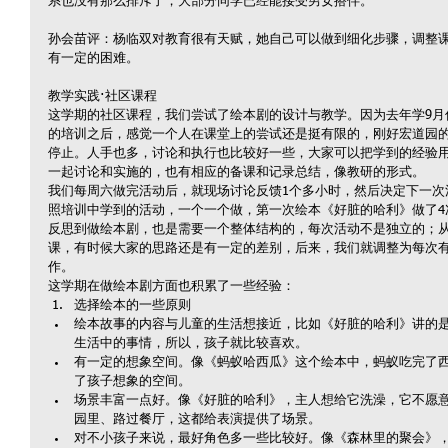
系也没有那么排斥了，大部分同学已经能接受男女搭伴。
孙会苗评：杨临双对教育很有天赋，她自己可以做到细化步骤，调整
有一定的困难。
教学实践·社区课程
这学期的社区课程，我们尝试了绘本剧的设计与教学。因为去年学9月
的培训之后，感觉一个人在课堂上的尝试还是挺有限的，刚好宏道园
停止。人手也多，讨论和执行也比较好一些，大家可以把学到的经验
一起讨论和实施的，也有相应的备课和记录总结，像教研的形式。
我们每周六做完活动后，就现场讨论反馈1个多小时，然后决定下一次
照培训中学到的活动，一个一个做，第一次绘本《好脏的哈利》做了4
反思到做绘本剧，也是需要一个整体结构的，每次活动不是独立的；
课，有时候大家的思路还是有一定的差别，后来，我们就调整为每次有
作。
这学期在做绘本剧方面也积累了一些经验： 
选择绘本的一些原则  
绘本故事的内容与儿童的生活想接近，比如《好脏的哈利》讲的
生活中的事情，所以，孩子就比较喜欢。  
有一定的想象空间。像《蚂蚁哈西瓜》这个绘本中，蚂蚁吃完了
了孩子想象的空间。  
场景丰富一点好。像《好脏的哈利》，主人想给它洗澡，它不愿
园里、路过餐厅，这都给表演提供了场景。  
对不小孩子来说，最好角色多一些比较好。像《森林里的聚会》