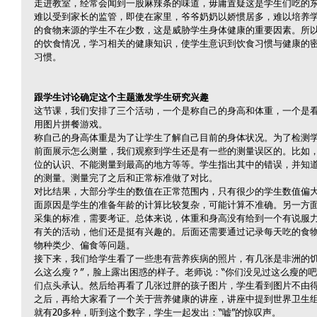
走进教室，经常会闻到一股麻辣条的味道，毋庸置疑这是学生们吃的
难以受到家长的监管，即使在家里，爷爷奶奶以娇惯居多，难以培养
的食物来源的学生不在少数，这是威胁学生身体健康的重要因素。所
的饮食情况，学习相关的健康知识，使学生意识到饮食习惯与健康的
习惯。
跟学生讨论确定这个主题激发学生研究兴趣
这节课，我们安排了三个活动，一个是称自己的身高和体重，一个是
用图片拼餐游戏。
称自己的身高体重是为了让学生了解自己目前的身体状况。为了检测学
前面展示怎么测量，我们观察到学生还是有一些的测量误区的。比如
位的认识、不能测量到最高的地方等等。学生指出其中的错误，并知
的测量。测量完了之后和正常标准做了对比。
对比结果，大部分学生的数值在正常范围内，只有很少的学生数值偏
面原因是学生的准备年龄的计算比较复杂，可能计算不准确。另一方
采集的标准，需要考证。总体来说，体重和身高没有给到一个有说服
有关的活动，他们还是挺有兴趣的。后面还需要通过记录每天吃的食
物种类少、偏食等问题。
接下来，我们给学生看了一些患有营养疾病的照片，有几张是非洲的饥
么这么瘦？”，脸上露出困惑的样子。老师说：“你们没见过这么瘦的
们点头承认。然后给再看了几张过胖的孩子图片，学生看到图片不由得
之后，再给大家看了一个关于营养健康的讲座，讲座中提到世界卫生
就有20多种，听到这个数字，学生一起发出：“嘘”的惊叹声。