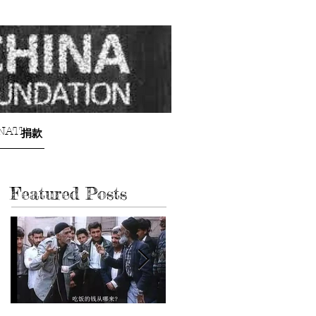
NATE
捐款
Featured Posts