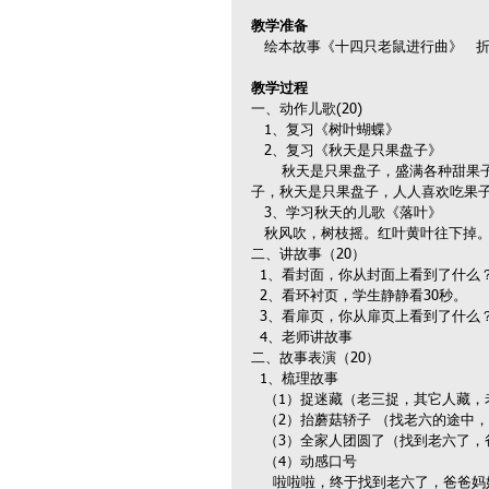
教学准备
   绘本故事《十四只老鼠进行曲》  
教学过程
一、动作儿歌(20)
   1、复习《树叶蝴蝶》
   2、复习《秋天是只果盘子》
       秋天是只果盘子，盛满各种甜果子，绿苹果，红枣子，黄澄澄的是梨子，串串山楂赛珠子，像灯笼的是柿
子，秋天是只果盘子，人人喜欢吃果
   3、学习秋天的儿歌《落叶》
   秋风吹，树枝摇。红叶黄叶往下
二、讲故事（20）
  1、看封面，你从封面上看到了什
  2、看环衬页，学生静静看30秒。
  3、看扉页，你从扉页上看到了什么
  4、老师讲故事
二、故事表演（20）
  1、梳理故事
   （1）捉迷藏（老三捉，其它人藏
   （2）抬蘑菇轿子 （找老六的
   （3）全家人团圆了（找到老六
   （4）动感口号
     啦啦啦，终于找到老六了，爸爸妈妈回家了，有橡子、有葡萄，满山的野果真好吃，酸酸甜甜，酸酸甜甜只