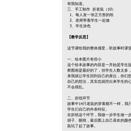
有我知道。
三、手工制作  折老鼠（10）
  1、每人发一张正方形的纸
  2、老师带着学生一起做
  3、学生涂色
【教学反思】
这节课给我的整体感受，听故事时课
一、绘本图片有些小
这个绘本故事的内容是一开始是学生
察图画是最好的了，但学生人数太多
来我就让学生回到自己的座位，你们
自己的想法，其实也就挖出来学生的
不会很乱。
二、折纸环节
故事中14只老鼠的穿着都不一样，我
学生们自己的外表特征。
在折纸这个环节，我做一步学生做一
胡子、眼睛，最后图上自己喜欢的颜
鼠玩了起了故事。