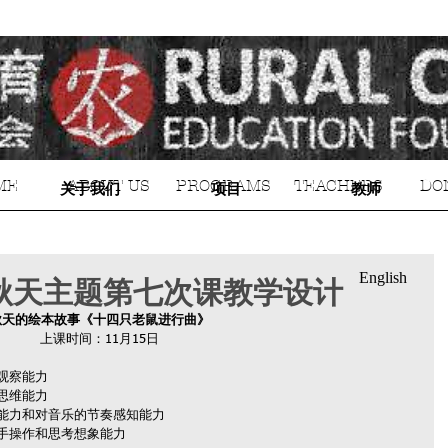
ME
ABOUT US
PROGRAMS
TEACHERS
DO
关于我们
项目
教师
English
秋天主题第七次课教学设计
秋天的绘本故事《十四只老鼠进行曲》
上课时间：11月15日
的观察能力
辑思维能力
创编能力和对音乐的节奏感知能力
的动手操作和思考想象能力