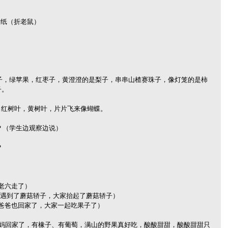
 折纸（折老鼠）
子。
掉。红树叶，黄树叶，片片飞来像蝴蝶。
么？（学生边观察边说）
？
，老六走了）
途中，遇到了蘑菇轿子，大家抬起了蘑菇轿子）
了，爸爸也回家了，大家一起吃果子了）