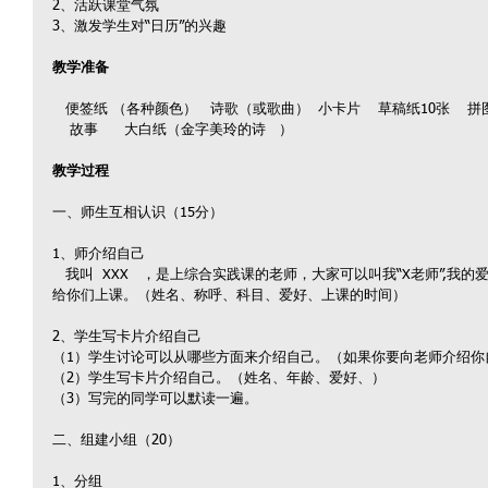
2、活跃课堂气氛
3、激发学生对“日历”的兴趣
教学准备
   便签纸 （各种颜色）   诗歌（或歌曲）  小卡片    草稿纸10张    
    故事      大白纸（金字美玲的诗   ）
教学过程
一、师生互相认识（15分）
1、师介绍自己
   我叫  XXX   ，是上综合实践课的老师，大家可以叫我“X老师”,我的爱好是读书，每大周后周二、周三、周四
给你们上课。（姓名、称呼、科目、爱好、上课的时间）
2、学生写卡片介绍自己
（1）学生讨论可以从哪些方面来介绍自己。（如果你要向老师介绍你
（2）学生写卡片介绍自己。（姓名、年龄、爱好、）
（3）写完的同学可以默读一遍。
二、组建小组（20）
1、分组