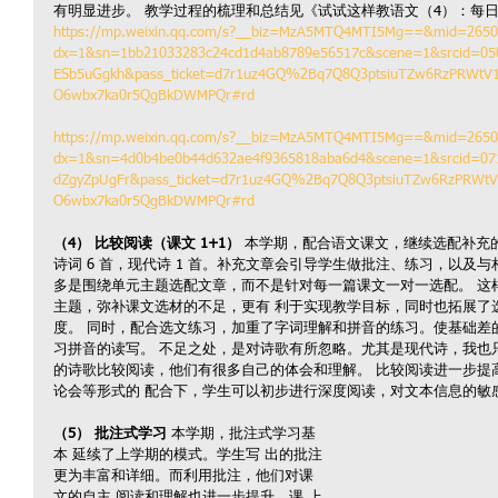
有明显进步。 教学过程的梳理和总结见《试试这样教语文（4）：每日
https://mp.weixin.qq.com/s?__biz=MzA5MTQ4MTI5Mg==&mid=2650
dx=1&sn=1bb21033283c24cd1d4ab8789e56517c&scene=1&srcid=05
ESb5uGgkh&pass_ticket=d7r1uz4GQ%2Bq7Q8Q3ptsiuTZw6RzPRWtV1E
O6wbx7ka0r5QgBkDWMPQr#rd 
https://mp.weixin.qq.com/s?__biz=MzA5MTQ4MTI5Mg==&mid=2650
dx=1&sn=4d0b4be0b44d632ae4f9365818aba6d4&scene=1&srcid=0
dZgyZpUgFr&pass_ticket=d7r1uz4GQ%2Bq7Q8Q3ptsiuTZw6RzPRWtV1
O6wbx7ka0r5QgBkDWMPQr#rd
（4） 比较阅读（课文 1+1）
 本学期，配合语文课文，继续选配补充的
诗词 6 首，现代诗 1 首。补充文章会引导学生做批注、练习，以及与
多是围绕单元主题选配文章，而不是针对每一篇课文一对一选配。 这
主题，弥补课文选材的不足，更有 利于实现教学目标，同时也拓展了
度。 同时，配合选文练习，加重了字词理解和拼音的练习。使基础差
习拼音的读写。 不足之处，是对诗歌有所忽略。尤其是现代诗，我也只
的诗歌比较阅读，他们有很多自己的体会和理解。 比较阅读进一步提
论会等形式的 配合下，学生可以初步进行深度阅读，对文本信息的敏
（5） 批注式学习
 本学期，批注式学习基
本 延续了上学期的模式。学生写 出的批注
更为丰富和详细。而利用批注，他们对课
文的自主 阅读和理解也进一步提升。课 上