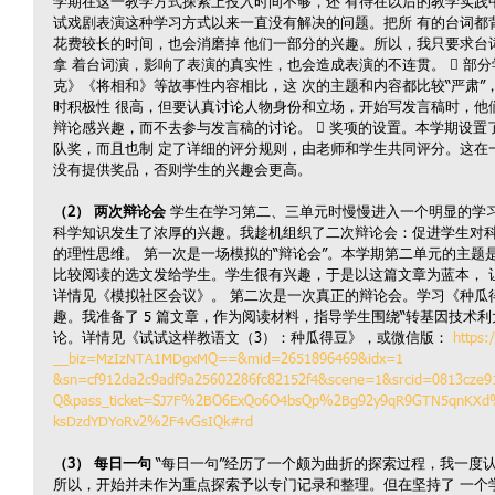
学期在这一教学方式探索上投入时间不够，还 有待在以后的教学实践中
试戏剧表演这种学习方式以来一直没有解决的问题。把所 有的台词都
花费较长的时间，也会消磨掉 他们一部分的兴趣。所以，我只要求台
拿 着台词演，影响了表演的真实性，也会造成表演的不连贯。  部
克》《将相和》等故事性内容相比，这 次的主题和内容都比较“严肃”
时积极性 很高，但要认真讨论人物身份和立场，开始写发言稿时，他
辩论感兴趣，而不去参与发言稿的讨论。  奖项的设置。本学期设
队奖，而且也制 定了详细的评分规则，由老师和学生共同评分。这在
没有提供奖品，否则学生的兴趣会更高。
（2） 两次辩论会 
学生在学习第二、三单元时慢慢进入一个明显的学习
科学知识发生了浓厚的兴趣。我趁机组织了二次辩论会：促进学生对科
的理性思维。 第一次是一场模拟的“辩论会”。本学期第二单元的主题是
比较阅读的选文发给学生。学生很有兴趣，于是以这篇文章为蓝本， 
详情见《模拟社区会议》。 第二次是一次真正的辩论会。学习《种瓜
趣。我准备了 5 篇文章，作为阅读材料，指导学生围绕“转基因技术利
论。详情见《试试这样教语文（3）：种瓜得豆》，或微信版： 
https:
__biz=MzIzNTA1MDgxMQ==&mid=2651896469&idx=1 
&sn=cf912da2c9adf9a25602286fc82152f4&scene=1&srcid=0813cze
Q&pass_ticket=SJ7F%2BO6ExQo6O4bsQp%2Bg92y9qR9GTN5qnKX
ksDzdYDYoRv2%2F4vGsIQk#rd
（3） 每日一句
 “每日一句”经历了一个颇为曲折的探索过程，我一度
所以，开始并未作为重点探索予以专门记录和整理。但在坚持了 一个