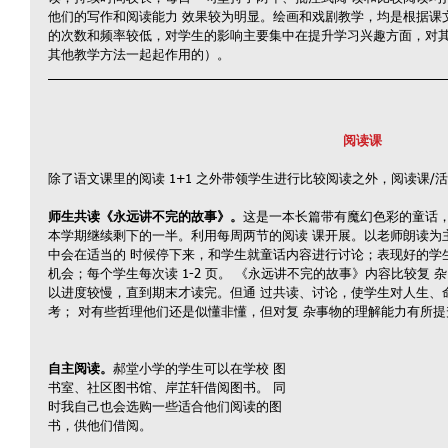
他们的写作和阅读能力 效果较为明显。绘画和戏剧教学，均是根据课
的次数和频率较低，对学生的影响主要集中在提升学习兴趣方面，对其
其他教学方法一起起作用的）。
阅读课 
除了语文课里的阅读 1+1 之外带领学生进行比较阅读之外，阅读课/
师生共读《永远讲不完的故事》。
这是一本长篇带有魔幻色彩的童话，
本学期继续剩下的一半。利用每周两节的阅读 课开展。以老师朗读为
中会在适当的 时候停下来，和学生就童话内容进行讨论；表现好的学
机会；每个学生每次读 1-2 页。 《永远讲不完的故事》内容比较复
以进度较慢，直到期末才读完。但通 过共读、讨论，使学生对人生、
考； 对有些哲理他们还是似懂非懂，但对复 杂事物的理解能力有所提
自主阅读。
郝堂小学的学生可以在学校 图
书室、社区图书馆、岸芷轩借阅图书。 同
时我自己也会选购一些适合他们阅读的图
书，供他们借阅。