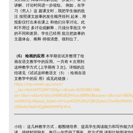
讲解、讨论时间进一步缩短。 例如，在学
习《穷人》这 篇课文时，我把学生做的批
注 按照课文故事的发生顺序排列 起来，用
投影仪打出来在课上 和他们分享讨论。此
时不用过 多讨论或解释，只须分享批注 中
的不同和差异。学生已经用 批注把故事的
主题体会、阐释 得很清楚、很到位了。
（6） 绘画的应用
 本学期尝试并整理了绘
画在语文教学中的应用。一共有 4 次用到
这种教学方式 (上学期有 3 次)。详细的总
结请见《试试这样教语文（5）：绘画在语
文教学中的应 用》或见此链接： 
https://mp.weixin.qq.com/s?
__biz=MzA5MTQ4MTI5Mg==&mid=2650388118&i 
dx=1&sn=afaa41fa6cc64880d02f45cecbf8f9c0&scene=1&srcid=080
wRM6ZVjL4&pass_ticket=d7r1uz4GQ%2Bq7Q8Q3ptsiuTZw6RzPRWtV1
uO6wbx7ka0r5QgBkDWMPQr#rd。
小结： 这几种教学方式，都围绕培养、提高学生阅读能力和写作能力
读，持续时间较长，每日一句坚持了两年、批注式阅 读和比较阅读均