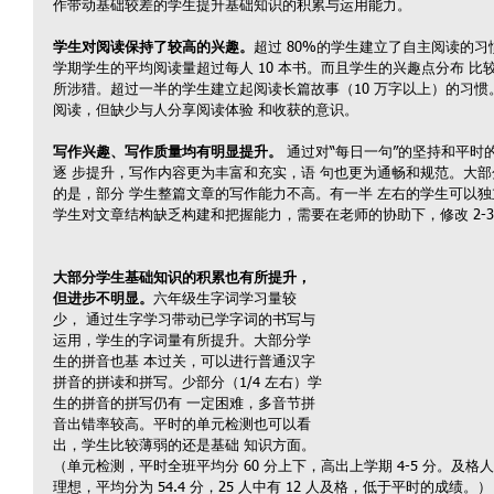
作带动基础较差的学生提升基础知识的积累与运用能力。
学生对阅读保持了较高的兴趣。
超过 80%的学生建立了自主阅读的
学期学生的平均阅读量超过每人 10 本书。而且学生的兴趣点分布 
所涉猎。超过一半的学生建立起阅读长篇故事（10 万字以上）的习
阅读，但缺少与人分享阅读体验 和收获的意识。
写作兴趣、写作质量均有明显提升。
 通过对“每日一句”的坚持和平
逐 步提升，写作内容更为丰富和充实，语 句也更为通畅和规范。大部
的是，部分 学生整篇文章的写作能力不高。有一半 左右的学生可以独
学生对文章结构缺乏构建和把握能力，需要在老师的协助下，修改 2-3
大部分学生基础知识的积累也有所提升，
但进步不明显。
六年级生字词学习量较
少， 通过生字学习带动已学字词的书写与
运用，学生的字词量有所提升。大部分学
生的拼音也基 本过关，可以进行普通汉字
拼音的拼读和拼写。少部分（1/4 左右）学
生的拼音的拼写仍有 一定困难，多音节拼
音出错率较高。平时的单元检测也可以看
出，学生比较薄弱的还是基础 知识方面。
（单元检测，平时全班平均分 60 分上下，高出上学期 4-5 分。及格人
理想，平均分为 54.4 分，25 人中有 12 人及格，低于平时的成绩。）