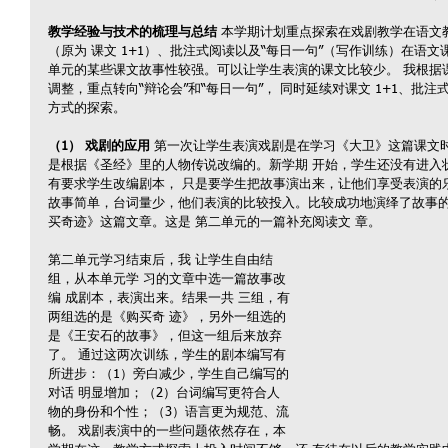
教学经验与技术的梳理与总结 
本学期计划重点探索在戏剧教学在语文
（原为 课文 1+1）、批注式阅读以及“每日一句”（写作训练）在语
单元的某些课文故事性较强。可以让学生表演的课文比较少。 我根据
调整，重点转向“辩论会”和“每日一句”， 同时延续对课文 1+1、批
方式的探索。
（1） 戏剧的应用 
第一次让学生表演戏剧是在学习《大卫》这篇课文时
是根据《圣经》里的人物传说改编的。新学期 开始，学生还没有进入
有要求学生改编剧本， 只是要学生把故事演出来，让他们享受表演的
故事简单，台词量少，他们表演的比较投入。比较成功地演绎了故事的
买奇迹》这篇文章。这是 第二单元的一篇补充阅读文 章。
第二单元学习结束后，我 让学生自由结
组，从本单元学 习的文章中选一篇故事改
编 成剧本，表演出来。结果一共 三组，有
两组选的是《购买奇 迹》，另外一组选的
是《王安石的故事》，但这一组后来放弃
了。 通过这两次训练，学生的剧本编写有
所进步：（1）旁白减少，学生自己编写的
对话 明显增加；（2）台词编写更符合人
物的身份和个性；（3）语言更为规范、流
畅。 戏剧表演中的一些问题依然存在，本