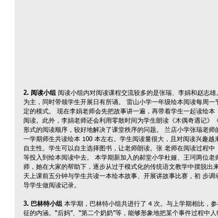
2. 阅读小组 
阅读小组内对阅读课程交流较多的是张瑞、李娟和赵志雄
为主，同时带领学生开展日有所诵。 雷山小学一年级绘本阅读每周一
定的模式。 现在李娟老师会先把故事讲一遍，再带着学生一起读绘本
阅读。此外，李娟老师还会利用零散时间为学生朗读《木偶奇遇记》《
形式的阅读顺序，较好地解决了课堂秩序的问题。 兰店小学张瑞老师
一学期师生共读绘本 100 本左右。学生阅读量很大，且对阅读兴趣
自主性。学生可以自主选择图书，让老师朗读。张 老师在阅读过程中
等投入到绘本阅读中去。 本学期新加入的郝堂小学杜娅、王珂两位老
师，她在大家的帮助下，逐步从过于模式化的传统语文教学中摆脱出来
天上课前五分钟与学生共读一本绘本故事、开展讲故事比赛，初 步调
导学生做阅读记录。
3. 巴林特小组
 本学期，巴林特小组共进行了 4 次。与上学期相比，
征的内涵。“后妈”、“第二个奶奶”等，能够形象地把某个事件过程中