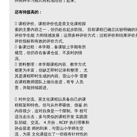
外两种学习模式有机地结合了起来。
还有待提高的：
 课程评价。课程评价也是茶文化课程探
索的主要内容之一，但仍处在起步阶段。 目前课程已确立比较明确的
评价学生能 力和情感发展；运用多种评价方式；过程评价和结果评价
评价指标和有效的评价方式。
 备课过程：本学期，备课较上学期有所 
规范，但仍存在备课仓促、不及时的情 
况。
 资料整理：本学期课程内容、教学方式 
都更为丰富，但缺乏即时记录和整理， 尤
其是课程即时生成的内容。雷山小学 需要
在课程教师团队上做出改进，有专 人负
责，并能持续跟进。
 对外交流。茶文化课程以具备自己的课 
程框架和特色。但与从外界吸收、借鉴 的
内容很少，这对自身是一个限制。学 校可
适当走出去，多与类似的课程开发 实践团
队切磋、交流。 4 月份，RCEF 执行理事和
孙会苗老 师的到来，与雷山小学师生交
流，为茶 文化课提出了一些很有针对性的