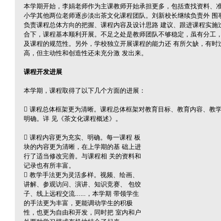
本学期开始，李娟老师作为主课教师开始承担更多，包括查找资料、准
小学其他两位老师逐步淡出茶文化课程团队。刘新校长继续负责外 围
负责课程总体方向的把握、课程内容及设计思路 建议、跟进课程实施
合下，课程基本顺利开展。不足之处是教师团队不够稳定，虽有分工，
及课程的规范性。另外，学校独立开展课程的能力还 有所欠缺，有时
高，但主动性和创造性还未充分激 发出来。
课程开发进展
本学期，课程取得了以下几个方面的进展：
 课程总体框架更为清晰。课程总体框架对教育目标、教育内容、教
明确。详 见《茶文化课程概述》。
 课程内容更为充实、明确。每一课程 板
块的内容更为清晰，在上学期的基 础上进
行了适当修改完善。与课程相 关的资料和
记录也有所丰富。
 教学手法更为灵活多样。视频、绘画、 
讲解、参观访问、演讲、知识竞赛、 包饺
子、线上远程交流……，本学期 带领学生
的手法更为丰富，更能调动学生的积极
性，也更为自由和开发，同时把 室内和户