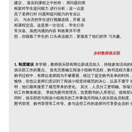
建议， 落实到课程之中的有： 用问题归类
框架对学生提问能力 进行分析；这一点提
高了老师们对 问题和提问能力的专业认
识。 与永济的学生进行视频连线，开展 远
程课程交流。这是第一次尝试， 学生们非
常兴奋。虽然沟通的内容 和效果并不理
想，但锻炼了学生的 口头表达能力，更激发了他们的学 习兴趣。
乡村教师俱乐部 
1. 制度建设
 本学期，教师俱乐部有两位新成员加入，持续参加活动的核心
俱乐部工作的重点。 首先完善确立阅读小组购书流程，购书流程方案
购书过程中，有两位老师因为不够重视，错过了提交购书名单的时间，
愉快，但也让老师们意识到了阅读小组坚持规范的决心，以及不遵守 
明，他们最终接受了规范带来的变化。 其次，人员分工更明确。张瑞
织工作整体推进。 李娟为图书管理员，负责图书的入库登记、借阅登
同时，俱乐部把与阅读小组相关的工作事项共同纳入俱乐部会员制度。
图书管理、购书管理等工作等。参与这些工作的老师均可享受会员积 